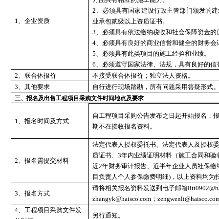
2、必须具有国家建设行政主管部门颁发的建
1、企业资质
业承包贰级以上资质证书。
3、必须具有依法缴纳税收和社会保障资金的
4、必须具有良好的商业信誉和健全的财务会
5、必须具有此类项目的施工经验和业绩。
6、必须遵守国家法律、法规，具有良好的信
2、联合体报价
不接受联合体报价；独立法人资格。
3、其他要求
自行进行现场踏勘，所有问题采用答疑形式
三、报名及出售工程项目采购文件时间地点及要求
自工程项目采购公告发布之日起开始报名
，
1、报名时间及方式
期不在接收报名资料。
法定代表人授权委托书、法定代表人及授权
质证书、
3年内业绩证明材料（施工合同和验
2、报名需提交材料
近2年财务审计报告、近半年企业人员社保缴
目负责人个人参保缴费明细)，以上资料均为
请将相关报名资料发送到电子邮箱
litt0902
3、报名方式
zhangyk@haisco.com；zengwenli@haisco.c
4、工程项目采购文件发
另行通知。