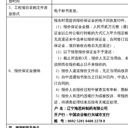
放时间
5、工程项目采购文件发
电子标书发放。
放形式
报名时需提供报价保证金的电子回执复印件
（
1）报价保证金金额：人民币贰万元整（通
证金以公对公银行转账的方式汇入甲方指定账
无息退还未中选单位报价保证金，合同签订
保证金，项目验收合格后无息退还）。
（
2）以下情形报价保证金不予退还：
1）截止评选前3天，报价人无正当理由、
说明而在报价截止日不来报价的;
6、报价保证金缴纳
2）报价人递送报价文件后，无正当理由放弃
3）自中选通知书发出之日起30日内，中选
订合同的;
4）报价人在报价过程中被查实有串标、围标
5）报价人有违约违规行为或被投诉、举报
还，待调查处理结束后按有关规定处理。
户
名：辽宁海思科制药有限公司
开户行：中国农业银行兴城市支行
账
号：
0692 5201 0400 2278 8
四、评选时间及地点