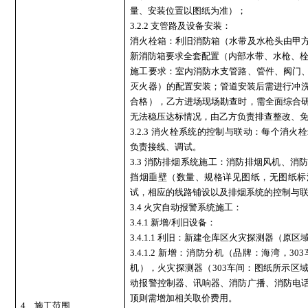
量、安装位置以图纸为准）；
3.2.2 支管路及设备安装：
消火栓箱：利旧消防箱（水带及水枪头由甲
新消防箱要求全套配置（内部水带、水枪、
施工要求：室内消防水支管路、管件、阀门
灭火器）的配置安装；管道安装后需进行冲
合格），乙方进场现场勘查时，需全面综合
无法稳压达标情况，由乙方负责排查整改、
3.2.3 消火栓系统的控制与联动：每个消
负责接线、调试。
3.3 消防排烟系统施工：消防排烟风机、
挡烟垂壁（数量、规格详见图纸，无图纸标
试，相应的线路铺设以及排烟系统的控制与
3.4 火灾自动报警系统施工：
3.4.1 新增/利旧设备：
3.4.1.1 利旧：新建仓库区火灾探测器（原
3.4.1.2 新增：消防分机（品牌：海湾，
机），火灾探测器（303车间：图纸所示区
动报警控制器、讯响器、消防广播、消防电
顶则需增加相关取价费用。
4
、施工范围