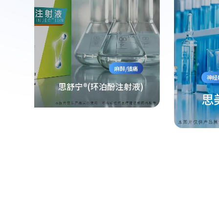
麻醉/镇痛
神经
思舒宁®(环泊酚注射液)
思