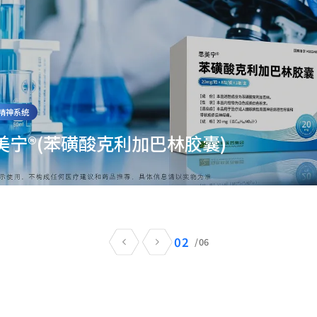
精神系统
美宁®(苯磺酸克利加巴林胶囊)
02
/
06