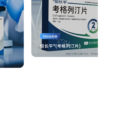
内分泌系统
倍长平®(考格列汀片)